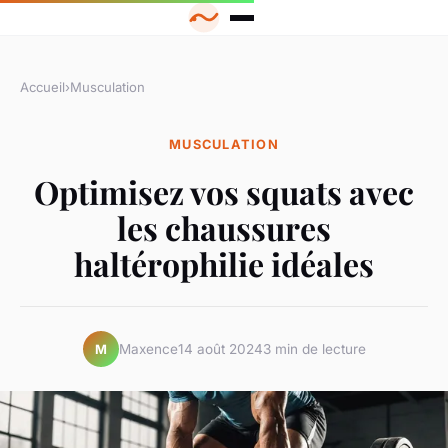
Accueil
›
Musculation
MUSCULATION
Optimisez vos squats avec
les chaussures
haltérophilie idéales
Maxence
14 août 2024
3 min de lecture
M