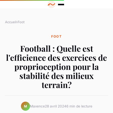
Accueil
›
Foot
FOOT
Football : Quelle est
l'efficience des exercices de
proprioception pour la
stabilité des milieux
terrain?
Maxence
28 avril 2024
6 min de lecture
M